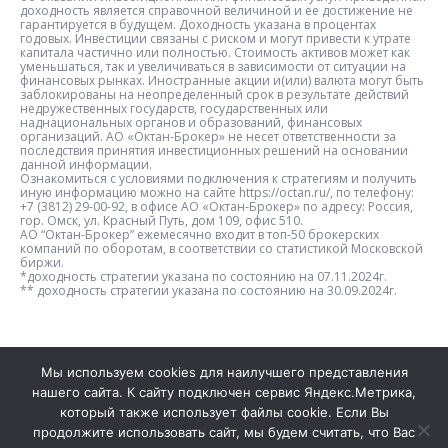
доходность является справочной величиной и ее достижение не
гарантируется в будущем. Доходность указана в процентах
годовых. Инвестиции связаны с риском и могут привести к утрате
капитала частично или полностью. Стоимость активов может как
уменьшаться, так и увеличиваться в зависимости от ситуации на
финансовых рынках. Иностранные акции и(или) валюта могут быть
заблокированы на неопределенный срок в результате действий
недружественных государств, государственных или
наднациональных органов и образований, финансовых
организаций. АО «Октан-Брокер» не несет ответственности за
последствия принятия инвестиционных решений на основании
данной информации.
Ознакомиться с условиями подключения к стратегиям и получить
иную информацию можно на сайте https://octan.ru/, по телефону:
+7 (3812) 29-00-92, в офисе АО «Октан-Брокер» по адресу: Россия,
гор. Омск, ул. Красный Путь, дом 109, офис 510.
АО “Октан-Брокер” ежемесячно входит в топ-50 брокерских
компаний по оборотам, в соответствии со статистикой Московской
биржи.
*доходность стратегии указана по состоянию на 07.11.2024г.
** доходность стратегии указана по состоянию на 30.09.2024г.
Мы используем cookies для наилучшего представления
нашего сайта. К сайту подключен сервис Яндекс.Метрика,
который также использует файлы cookie. Если Вы
644063 г. Омск, ул. Красный Путь, 109, офис 511 |
продолжите использовать сайт, мы будем считать, что Вас
info@myproficit.ru | +7 (3812) 33-22-02