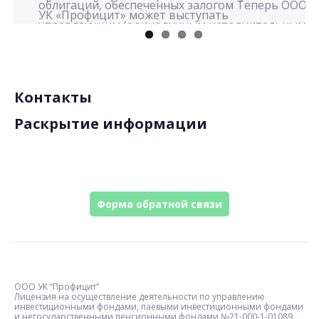
облигаций, обеспеченных залогом Теперь ООО
УК «Профицит» может выступать
управляющим (единоличным исполнительным
органом) для таких обществ. Это […]
Контакты
Раскрытие информации
Форма обратной связи
ООО УК “Профицит”
Лицензия на осуществление деятельности по управлению
инвестиционными фондами, паевыми инвестиционными фондами
и негосударственными пенсионными фондами №21-000-1-01089.