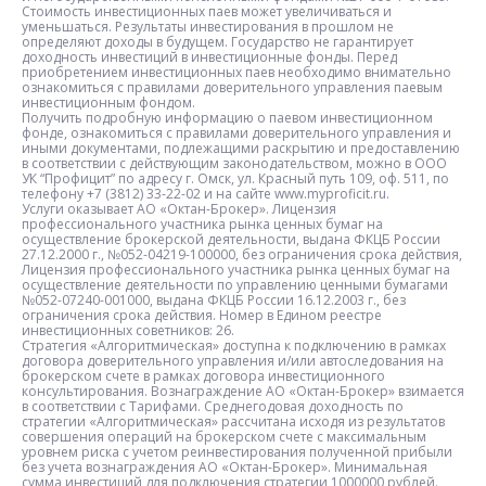
Стоимость инвестиционных паев может увеличиваться и
уменьшаться. Результаты инвестирования в прошлом не
определяют доходы в будущем. Государство не гарантирует
доходность инвестиций в инвестиционные фонды. Перед
приобретением инвестиционных паев необходимо внимательно
ознакомиться с правилами доверительного управления паевым
инвестиционным фондом.
Получить подробную информацию о паевом инвестиционном
фонде, ознакомиться с правилами доверительного управления и
иными документами, подлежащими раскрытию и предоставлению
в соответствии с действующим законодательством, можно в ООО
УК “Профицит” по адресу г. Омск, ул. Красный путь 109, оф. 511, по
телефону +7 (3812) 33-22-02 и на сайте www.myproficit.ru.
Услуги оказывает АО «Октан-Брокер». Лицензия
профессионального участника рынка ценных бумаг на
осуществление брокерской деятельности, выдана ФКЦБ России
27.12.2000 г., №052-04219-100000, без ограничения срока действия,
Лицензия профессионального участника рынка ценных бумаг на
осуществление деятельности по управлению ценными бумагами
№052-07240-001000, выдана ФКЦБ России 16.12.2003 г., без
ограничения срока действия. Номер в Едином реестре
инвестиционных советников: 26.
Стратегия «Алгоритмическая» доступна к подключению в рамках
договора доверительного управления и/или автоследования на
брокерском счете в рамках договора инвестиционного
консультирования. Вознаграждение АО «Октан-Брокер» взимается
в соответствии с Тарифами. Среднегодовая доходность по
стратегии «Алгоритмическая» рассчитана исходя из результатов
совершения операций на брокерском счете с максимальным
уровнем риска с учетом реинвестирования полученной прибыли
без учета вознаграждения АО «Октан-Брокер». Минимальная
сумма инвестиций для подключения стратегии 1000000 рублей.