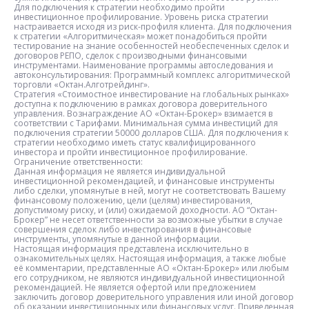
Для подключения к стратегии необходимо пройти
инвестиционное профилирование. Уровень риска стратегии
настраивается исходя из риск-профиля клиента. Для подключения
к стратегии «Алгоритмическая» может понадобиться пройти
тестирование на знание особенностей необеспеченных сделок и
договоров РЕПО, сделок с производными финансовыми
инструментами. Наименование программы автоследования и
автоконсультирования: Программный комплекс алгоритмической
торговли «Октан.Алготрейдинг».
Стратегия «Стоимостное инвестирование на глобальных рынках»
доступна к подключению в рамках договора доверительного
управления. Вознаграждение АО «Октан-Брокер» взимается в
соответствии с Тарифами. Минимальная сумма инвестиций для
подключения стратегии 50000 долларов США. Для подключения к
стратегии необходимо иметь статус квалифицированного
инвестора и пройти инвестиционное профилирование.
Ограничение ответственности:
Данная информация не является индивидуальной
инвестиционной рекомендацией, и финансовые инструменты
либо сделки, упомянутые в ней, могут не соответствовать Вашему
финансовому положению, цели (целям) инвестирования,
допустимому риску, и (или) ожидаемой доходности. АО “Октан-
Брокер” не несет ответственности за возможные убытки в случае
совершения сделок либо инвестирования в финансовые
инструменты, упомянутые в данной информации.
Настоящая информация представлена исключительно в
ознакомительных целях. Настоящая информация, а также любые
её комментарии, представленные АО «Октан-Брокер» или любым
его сотрудником, не являются индивидуальной инвестиционной
рекомендацией. Не является офертой или предложением
заключить договор доверительного управления или иной договор
об оказании инвестиционных или финансовых услуг. Приведенная