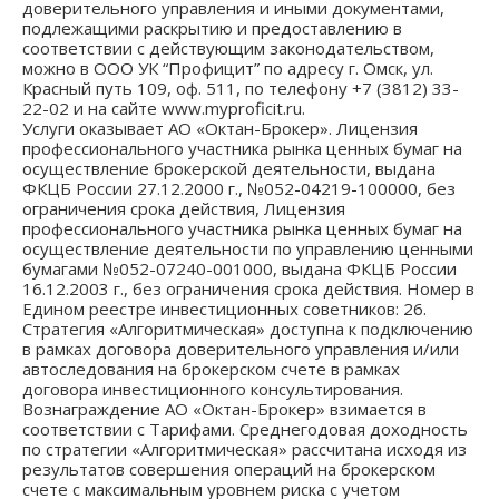
доверительного управления и иными документами,
подлежащими раскрытию и предоставлению в
соответствии с действующим законодательством,
можно в ООО УК “Профицит” по адресу г. Омск, ул.
Красный путь 109, оф. 511, по телефону +7 (3812) 33-
22-02 и на сайте
www.myproficit.ru
.
Услуги оказывает АО «Октан-Брокер». Лицензия
профессионального участника рынка ценных бумаг на
осуществление брокерской деятельности, выдана
ФКЦБ России 27.12.2000 г., №052-04219-100000, без
ограничения срока действия, Лицензия
профессионального участника рынка ценных бумаг на
осуществление деятельности по управлению ценными
бумагами №052-07240-001000, выдана ФКЦБ России
16.12.2003 г., без ограничения срока действия. Номер в
Едином реестре инвестиционных советников: 26.
Стратегия «Алгоритмическая» доступна к подключению
в рамках договора доверительного управления и/или
автоследования на брокерском счете в рамках
договора инвестиционного консультирования.
Вознаграждение АО «Октан-Брокер» взимается в
соответствии с Тарифами. Среднегодовая доходность
по стратегии «Алгоритмическая» рассчитана исходя из
результатов совершения операций на брокерском
счете с максимальным уровнем риска с учетом